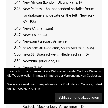
New African (London, UK und Paris, F)
New Politics – An independent socialist forum
for dialogue and debate on the left (New York
NY, USA)
News (Afghanistan)
News (Wien, A)
News.am (Erewan, Armenien)
news.com.au (Adelaide, South Australia, AUS)
news38 (Braunschweig, Niedersachsen, D)
Newshub. (Auckland, NZ)
Newsy (USA)
Datenschutz und Cookies: Diese Website verwendet Cookies. Wenn du
Next Gov (Washington DC, USA)
die Website weiterhin nutzt, stimmst du der Verwendung von Cookies zu.
Nigerian Tribune (Ibadan, Nigeria)
Weitere Informationen, beispielsweise zur Kontrolle von Cookies, findest
Nikkei Asian Review (Tokio, Japan)
du hier:
Cookie-Richtlinie
NNA Business News (Tokio, Japan)
NNN (= Norddeutsche Neueste Nachrichten;
Rostock, Mecklenburg-Vorpommern, D