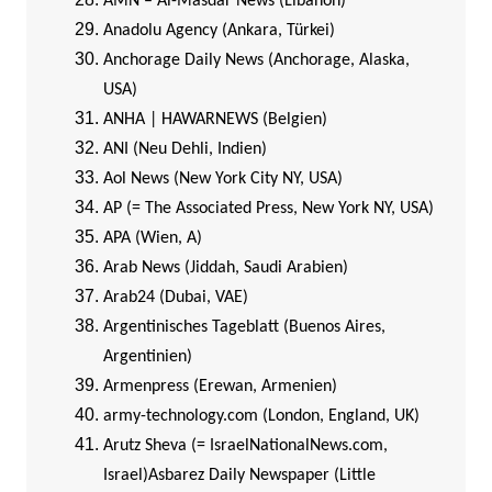
AMN – Al-Masdar News (Libanon)
Anadolu Agency (Ankara, Türkei)
Anchorage Daily News (Anchorage, Alaska,
USA)
ANHA | HAWARNEWS (Belgien)
ANI (Neu Dehli, Indien)
Aol News (New York City NY, USA)
AP (= The Associated Press, New York NY, USA)
APA (Wien, A)
Arab News (Jiddah, Saudi Arabien)
Arab24 (Dubai, VAE)
Argentinisches Tageblatt (Buenos Aires,
Argentinien)
Armenpress (Erewan, Armenien)
army-technology.com (London, England, UK)
Arutz Sheva (= IsraelNationalNews.com,
Israel)
Asbarez Daily Newspaper (Little