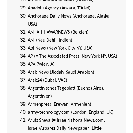
AMN – Al-Masdar News (Libanon)
Anadolu Agency (Ankara, Türkei)
Anchorage Daily News (Anchorage, Alaska,
USA)
ANHA | HAWARNEWS (Belgien)
ANI (Neu Dehli, Indien)
Aol News (New York City NY, USA)
AP (= The Associated Press, New York NY, USA)
APA (Wien, A)
Arab News (Jiddah, Saudi Arabien)
Arab24 (Dubai, VAE)
Argentinisches Tageblatt (Buenos Aires,
Argentinien)
Armenpress (Erewan, Armenien)
army-technology.com (London, England, UK)
Arutz Sheva (= IsraelNationalNews.com,
Israel)
Asbarez Daily Newspaper (Little