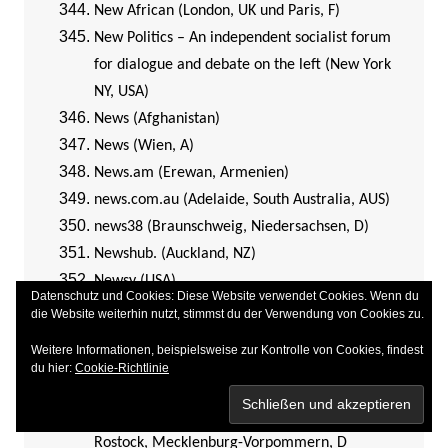
New African (London, UK und Paris, F)
New Politics – An independent socialist forum
for dialogue and debate on the left (New York
NY, USA)
News (Afghanistan)
News (Wien, A)
News.am (Erewan, Armenien)
news.com.au (Adelaide, South Australia, AUS)
news38 (Braunschweig, Niedersachsen, D)
Newshub. (Auckland, NZ)
Newsy (USA)
Datenschutz und Cookies: Diese Website verwendet Cookies. Wenn du
Next Gov (Washington DC, USA)
die Website weiterhin nutzt, stimmst du der Verwendung von Cookies zu.
Nigerian Tribune (Ibadan, Nigeria)
Weitere Informationen, beispielsweise zur Kontrolle von Cookies, findest
Nikkei Asian Review (Tokio, Japan)
du hier:
Cookie-Richtlinie
NNA Business News (Tokio, Japan)
NNN (= Norddeutsche Neueste Nachrichten;
Rostock, Mecklenburg-Vorpommern, D