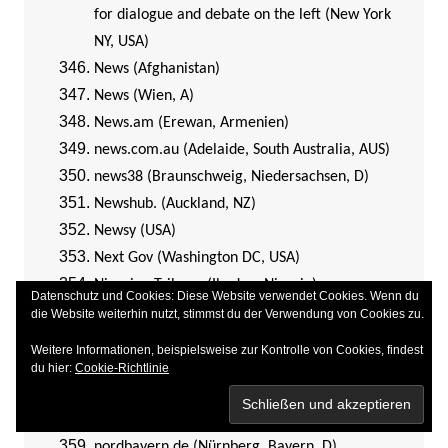
for dialogue and debate on the left (New York
NY, USA)
News (Afghanistan)
News (Wien, A)
News.am (Erewan, Armenien)
news.com.au (Adelaide, South Australia, AUS)
news38 (Braunschweig, Niedersachsen, D)
Newshub. (Auckland, NZ)
Newsy (USA)
Next Gov (Washington DC, USA)
Nigerian Tribune (Ibadan, Nigeria)
Datenschutz und Cookies: Diese Website verwendet Cookies. Wenn du
Nikkei Asian Review (Tokio, Japan)
die Website weiterhin nutzt, stimmst du der Verwendung von Cookies zu.
NNA Business News (Tokio, Japan)
Weitere Informationen, beispielsweise zur Kontrolle von Cookies, findest
NNN (= Norddeutsche Neueste Nachrichten;
du hier:
Cookie-Richtlinie
Rostock, Mecklenburg-Vorpommern, D
NÖN (St. Pölten, Niederösterreich, A)
nordbayern.de (Nürnberg, Bayern, D)