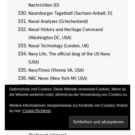
Nachrichten (D)
Naumburger Tageblatt (Sachsen-Anhalt, D)
Naval Analyses (Griechenland)
Naval History and Heritage Command
(Washington DC, USA)
Naval Technology (London, UK)
Navy Life. The official blog of the US Navy
(USA)
NavyTimes (Vienna VA, USA)
NBC News (New York NY, USA)
Neue Luzerner Zeitung (Luzern, CH)
Datenschutz und Cookies: Diese Website verwendet Cookies. Wenn du
die Website weiterhin nutzt, stimmst du der Verwendung von Cookies zu.
Neue Osnabrücker Zeitung (Niedersachsen, D)
Neue Passauer Presse (Passau, Bayern, D)
Weitere Informationen, beispielsweise zur Kontrolle von Cookies, findest
du hier:
Cookie-Richtlinie
Neue Westfälische (Bielefeld, Niedersachsen,
D)
Neue Zeitung. Ungarndeutsches Wochenblatt