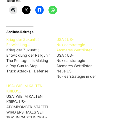
Teilen mit:
Ähnliche Beiträge
Krieg der Zukunft ¦
USA ¦ US-
Entwicklung…
Nuklearstrategie
Krieg der Zukunft ¦
Atomares Wettrüsten.…
Entwicklung der Railgun :
USA ¦ US-
The Pentagon Is Making
Nuklearstrategie
a Ray Gun to Stop
Atomares Wettrüsten.
Truck Attacks.- Defense
Neue US-
One (Vienna VA, USA)
Nuklearstrategie in der
Kritik.- DW (= Deutsche
USA: WIE IM KALTEN
Welle, Bonn, NRW, D)
KRIEG:…
Mini-Nukes :
USA: WIE IM KALTEN
Amerikanische Pläne mit
KRIEG: US-
„kleinen“ Atombomben.-
ATOMBOMBER-STAFFEL
Frankfurter Allgemeine
WIRD ERSTMALS SEIT
(Frankfurt/ M., Hessen, D)
1991 IN 24 STUNDEN -