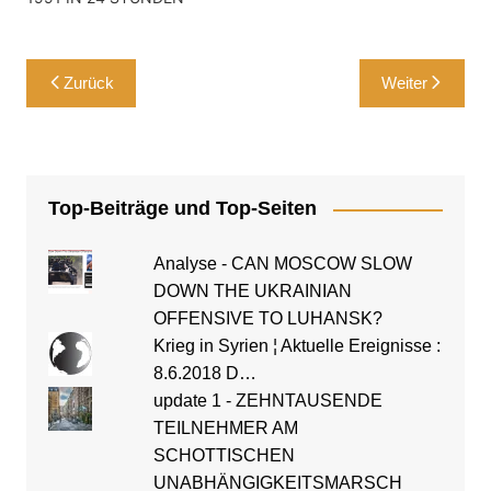
Kritik an neuer
BEREITSCHAFT
Nuklearstrategie. China
VERSETZT +++
wirft USA "Kalter-Krieg-
EXCLUSIVE: US Preparing
Beitragsnavigation
Mentalität" vor.- ntv (Köln,
Zurück
Weiter
to Put Nuclear Bombers
NRW, D) QUELLE:
Back on 24-Hour Alert
Nucleare Posture Review
+++.- Defense One
(Departement of
(Washington DC, USA)
Defense…
Top-Beiträge und Top-Seiten
Analyse - CAN MOSCOW SLOW
DOWN THE UKRAINIAN
OFFENSIVE TO LUHANSK?
Krieg in Syrien ¦ Aktuelle Ereignisse :
8.6.2018 D…
update 1 - ZEHNTAUSENDE
TEILNEHMER AM
SCHOTTISCHEN
UNABHÄNGIGKEITSMARSCH