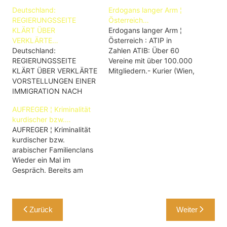
Deutschland:
Erdogans langer Arm ¦
REGIERUNGSSEITE
Österreich…
KLÄRT ÜBER
Erdogans langer Arm ¦
VERKLÄRTE…
Österreich : ATIP in
Deutschland:
Zahlen ATIB: Über 60
REGIERUNGSSEITE
Vereine mit über 100.000
KLÄRT ÜBER VERKLÄRTE
Mitgliedern.- Kurier (Wien,
VORSTELLUNGEN EINER
A)
IMMIGRATION NACH
DEUTSCHLAND AUF
AUFREGER ¦ Kriminalität
Unter Flüchtlingen
kurdischer bzw.…
kursieren zahlreiche
AUFREGER ¦ Kriminalität
Mythen über Deutschland
kurdischer bzw.
- die Regierung widerlegt
arabischer Familienclans
sie nun.- Huffpost
Wieder ein Mal im
(München, Bayern, D)
Gespräch. Bereits am
#RumoursAboutGermany
10.1.2016 gab die
Deutsche Website klärt
Augsburger Allgemeine
über Flucht auf.- ntv
einen Überblick über die
Beitragsnavigation
(Köln, NRW, D) rumours
Zurück
Weiter
"Araber-Clans" in
about germany
Deutschland. Über die
(QUELLE).-