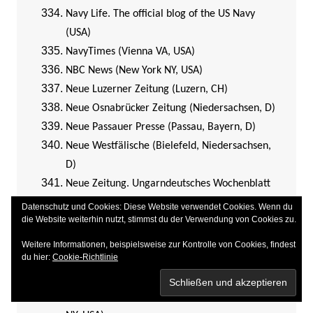
Navy Life. The official blog of the US Navy
(USA)
NavyTimes (Vienna VA, USA)
NBC News (New York NY, USA)
Neue Luzerner Zeitung (Luzern, CH)
Neue Osnabrücker Zeitung (Niedersachsen, D)
Neue Passauer Presse (Passau, Bayern, D)
Neue Westfälische (Bielefeld, Niedersachsen,
D)
Neue Zeitung. Ungarndeutsches Wochenblatt
(Budapest, Ungarn)
Datenschutz und Cookies: Diese Website verwendet Cookies. Wenn du
die Website weiterhin nutzt, stimmst du der Verwendung von Cookies zu.
Neue Zürcher Zeitung (Zürich, CH)
Neues Deutschland (Berlin, D)
Weitere Informationen, beispielsweise zur Kontrolle von Cookies, findest
du hier:
Cookie-Richtlinie
New African (London, UK und Paris, F)
New Politics – An independent socialist forum
for dialogue and debate on the left (New York