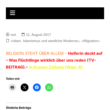
Zum
Inhalt
springen
red.
11. August 2017
»Islam, Islamismus und westliche Moderne«
,
»Migration«
RELIGION STEHT ÜBER ALLEM –
Helferin deckt auf
– Was Flüchtlinge wirklich über uns reden (TV-
BEITRAG)
.-
In Kronen Zeitung (Wien, A)
Teilen mit:
Ähnliche Beiträge