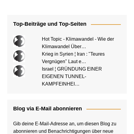
Situation in Neu-Kölln
(Bundesministerium)
berichtete die Huffington
Post schon 2016 und im
selben Jahr schrieb der
Top-Beiträge und Top-Seiten
Münchner Merkur: "Senat
will gegen kriminelle
Clans…
Hot Topic - Klimawandel - Wie der
Klimawandel Über…
Krieg in Syrien ¦ Iran : "Teures
Vergnügen" Laut e…
Israel ¦ GRÜNDUNG EINER
EIGENEN TUNNEL-
KAMPFEINHEI…
Blog via E-Mail abonnieren
Gib deine E-Mail-Adresse an, um diesen Blog zu
abonnieren und Benachrichtigungen über neue