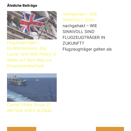
Ähnliche Beiträge
nachgehakt – WIE
SINNVOLL SIND…
nachgehakt – WIE
SINNVOLL SIND
FLUGZEUGTRÄGER IN
Flugzeugträger |
ZUKUNFT?
Großbritanniens „Big
Flugzeugträger gelten als
Lizzie“ und HMS Prince of
schwimmende Inseln,
Wales auf dem Weg zur
einsatzbereit in allen
Einsatzbereitschaft
Meeren. Nicht umsonst
stellen die USA,
Großbritannien und China
neue Flugzeugträger in
Dienst. Doch könnten
Cyber-Krieg und Anti-
Schiffsraketen die extrem
Carrier Strike Group 21 :
teuren Flugzeugträger
BRITAIN GOES GLOBAL
auf die Probe stellen. USS
GERALD FORD -USA
bauen teuerstes
Kriegsschiff aller…