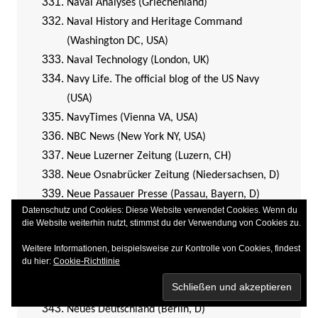
Naval Analyses (Griechenland)
Naval History and Heritage Command
(Washington DC, USA)
Naval Technology (London, UK)
Navy Life. The official blog of the US Navy
(USA)
NavyTimes (Vienna VA, USA)
NBC News (New York NY, USA)
Neue Luzerner Zeitung (Luzern, CH)
Neue Osnabrücker Zeitung (Niedersachsen, D)
Neue Passauer Presse (Passau, Bayern, D)
Datenschutz und Cookies: Diese Website verwendet Cookies. Wenn du
Neue Westfälische (Bielefeld, Niedersachsen,
die Website weiterhin nutzt, stimmst du der Verwendung von Cookies zu.
D)
Weitere Informationen, beispielsweise zur Kontrolle von Cookies, findest
Neue Zeitung. Ungarndeutsches Wochenblatt
du hier:
Cookie-Richtlinie
(Budapest, Ungarn)
Neue Zürcher Zeitung (Zürich, CH)
Neues Deutschland (Berlin, D)