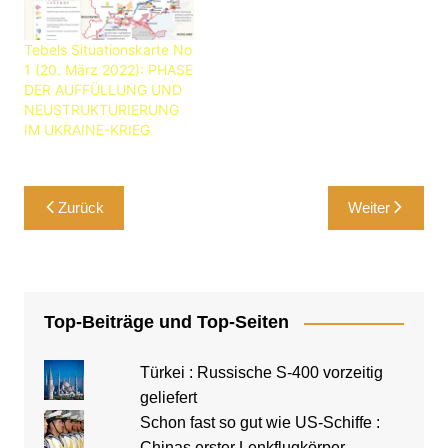
Tebels Situationskarte No
1 (20. März 2022): PHASE
DER AUFFÜLLUNG UND
NEUSTRUKTURIERUNG
IM UKRAINE-KRIEG
Beitragsnavigation
Zurück
Weiter
Top-Beiträge und Top-Seiten
Türkei : Russische S-400 vorzeitig
geliefert
Schon fast so gut wie US-Schiffe :
Chinas erster Lenkflugkörper-