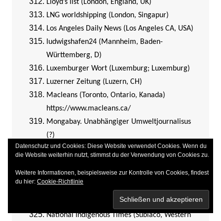
Lloyd’s list (London, England, UK)
LNG worldshipping (London, Singapur)
Los Angeles Daily News (Los Angeles CA, USA)
ludwigshafen24 (Mannheim, Baden-
Württemberg, D)
Luxemburger Wort (Luxemburg; Luxemburg)
Luzerner Zeitung (Luzern, CH)
Macleans (Toronto, Ontario, Kanada)
https://www.macleans.ca/
Mongabay. Unabhängiger Umweltjournalisus
(?)
Datenschutz und Cookies: Diese Website verwendet Cookies. Wenn du
Renmin Ribao, deutsch (Peking, VR China)
die Website weiterhin nutzt, stimmst du der Verwendung von Cookies zu.
The Standard (Chester, Wales)
Weitere Informationen, beispielsweise zur Kontrolle von Cookies, findest
Transport Journal (D)
du hier:
Cookie-Richtlinie
naharnet (Libanon)
National Council of Resistance of Iran (Paris, F)
National Indigenous Times (Subiaco, Western