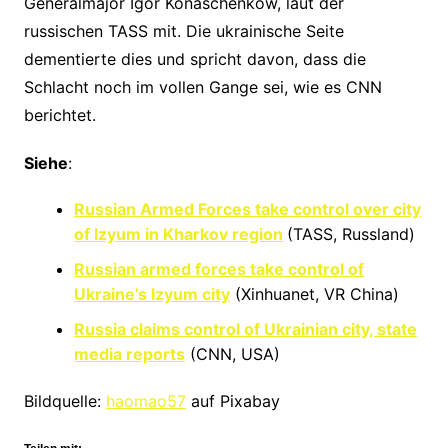
Generalmajor Igor Konaschenkow, laut der
russischen TASS mit. Die ukrainische Seite
dementierte dies und spricht davon, dass die
Schlacht noch im vollen Gange sei, wie es CNN
berichtet.
Siehe
:
Russian Armed Forces take control over city
of Izyum in Kharkov region
(TASS, Russland)
Russian armed forces take control of
Ukraine’s Izyum city
(Xinhuanet, VR China)
Russia claims control of Ukrainian city, state
media reports
(CNN, USA)
Bildquelle:
haomao57
auf Pixabay