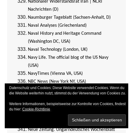
Nationaler Widerstandsrat Iran | NCRI
Nachrichten (D)
Naumburger Tageblatt (Sachsen-Anhalt, D)
Naval Analyses (Griechenland)
Naval History and Heritage Command
(Washington DC, USA)
Naval Technology (London, UK)
Navy Life. The official blog of the US Navy
(USA)
NavyTimes (Vienna VA, USA)
NBC News (New York NY, USA)
Datenschutz und Cookies: Diese Website verwendet Cookies. Wenn du
Neue Luzerner Zeitung (Luzern, CH)
die Website weiterhin nutzt, stimmst du der Verwendung von Cookies zu.
Neue Osnabrücker Zeitung (Niedersachsen, D)
Weitere Informationen, beispielsweise zur Kontrolle von Cookies, findest
Neue Passauer Presse (Passau, Bayern, D)
du hier:
Cookie-Richtlinie
Neue Westfälische (Bielefeld, Niedersachsen,
D)
Neue Zeitung. Ungarndeutsches Wochenblatt