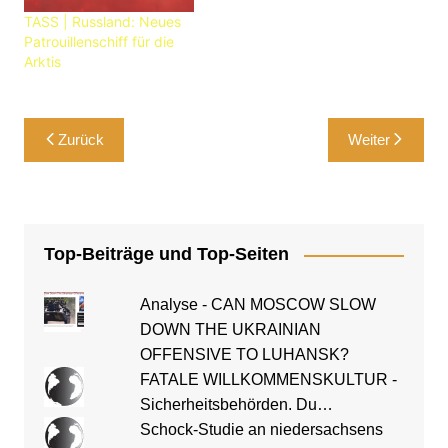
TASS | Russland: Neues
Patrouillenschiff für die
Arktis
Beitragsnavigation
Zurück
Weiter
Top-Beiträge und Top-Seiten
Analyse - CAN MOSCOW SLOW
DOWN THE UKRAINIAN
OFFENSIVE TO LUHANSK?
FATALE WILLKOMMENSKULTUR -
Sicherheitsbehörden. Du…
Schock-Studie an niedersachsens