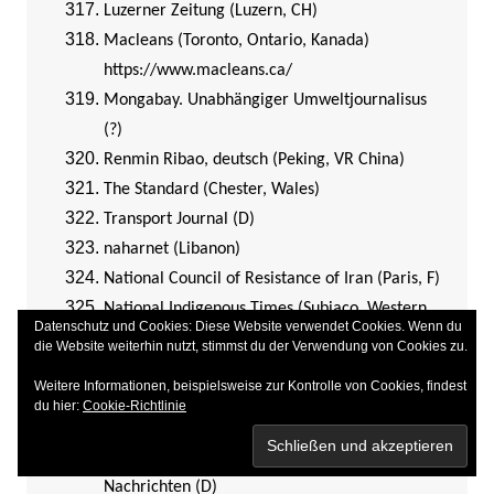
Luzerner Zeitung (Luzern, CH)
Macleans (Toronto, Ontario, Kanada)
https://www.macleans.ca/
Mongabay. Unabhängiger Umweltjournalisus
(?)
Renmin Ribao, deutsch (Peking, VR China)
The Standard (Chester, Wales)
Transport Journal (D)
naharnet (Libanon)
National Council of Resistance of Iran (Paris, F)
National Indigenous Times (Subiaco, Western
Datenschutz und Cookies: Diese Website verwendet Cookies. Wenn du
Australia, AUS)
die Website weiterhin nutzt, stimmst du der Verwendung von Cookies zu.
National Post (Toronto, Ontario, Kanada)
Weitere Informationen, beispielsweise zur Kontrolle von Cookies, findest
National Review (New York City NY, USA)
du hier:
Cookie-Richtlinie
National Review (New York NY, USA)
Nationaler Widerstandsrat Iran | NCRI
Nachrichten (D)