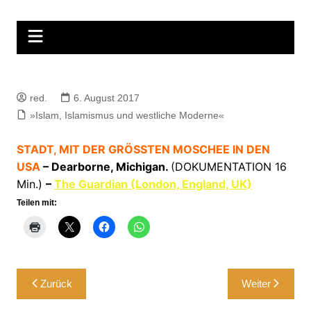
Zum
Inhalt
springen
red.
6. August 2017
»Islam, Islamismus und westliche Moderne«
STADT, MIT DER GRÖSSTEN MOSCHEE IN DEN
USA
– Dearborne, Michigan.
(DOKUMENTATION 16
Min.)
–
The Guardian (London, England, UK)
Teilen mit:
Beitragsnavigation
Zurück
Weiter