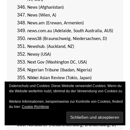
News (Afghanistan)
News (Wien, A)
News.am (Erewan, Armenien)
news.com.au (Adelaide, South Australia, AUS)
news38 (Braunschweig, Niedersachsen, D)
Newshub. (Auckland, NZ)
Newsy (USA)
Next Gov (Washington DC, USA)
Nigerian Tribune (Ibadan, Nigeria)
Nikkei Asian Review (Tokio, Japan)
NNA Business News (Tokio, Japan)
Datenschutz und Cookies: Diese Website verwendet Cookies. Wenn du
die Website weiterhin nutzt, stimmst du der Verwendung von Cookies zu.
NNN (= Norddeutsche Neueste Nachrichten;
Rostock, Mecklenburg-Vorpommern, D
Weitere Informationen, beispielsweise zur Kontrolle von Cookies, findest
du hier:
Cookie-Richtlinie
NÖN (St. Pölten, Niederösterreich, A)
nordbayern.de (Nürnberg, Bayern, D)
Nordkurier (Neubrandenburg, Brandenburg, D)