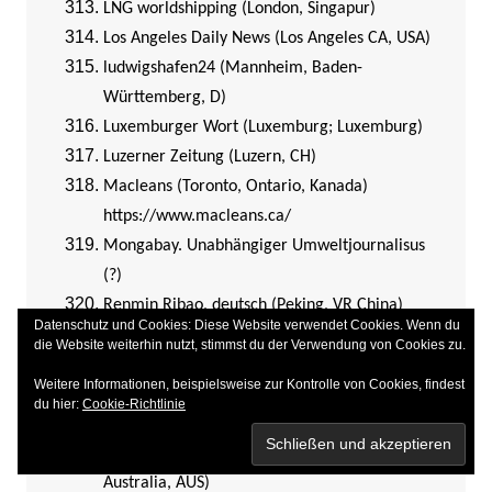
LNG worldshipping (London, Singapur)
Los Angeles Daily News (Los Angeles CA, USA)
ludwigshafen24 (Mannheim, Baden-
Württemberg, D)
Luxemburger Wort (Luxemburg; Luxemburg)
Luzerner Zeitung (Luzern, CH)
Macleans (Toronto, Ontario, Kanada)
https://www.macleans.ca/
Mongabay. Unabhängiger Umweltjournalisus
(?)
Renmin Ribao, deutsch (Peking, VR China)
Datenschutz und Cookies: Diese Website verwendet Cookies. Wenn du
The Standard (Chester, Wales)
die Website weiterhin nutzt, stimmst du der Verwendung von Cookies zu.
Transport Journal (D)
Weitere Informationen, beispielsweise zur Kontrolle von Cookies, findest
naharnet (Libanon)
du hier:
Cookie-Richtlinie
National Council of Resistance of Iran (Paris, F)
National Indigenous Times (Subiaco, Western
Australia, AUS)