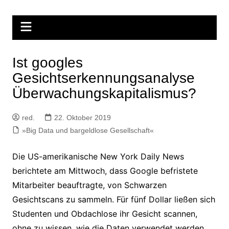
Zum
Inhalt
springen
Ist googles
Gesichtserkennungsanalyse
Überwachungskapitalismus?
red.
22. Oktober 2019
»Big Data und bargeldlose Gesellschaft«
Die US-amerikanische New York Daily News
berichtete am Mittwoch, dass Google befristete
Mitarbeiter beauftragte, von Schwarzen
Gesichtscans zu sammeln. Für fünf Dollar ließen sich
Studenten und Obdachlose ihr Gesicht scannen,
ohne zu wissen, wie die Daten verwendet werden