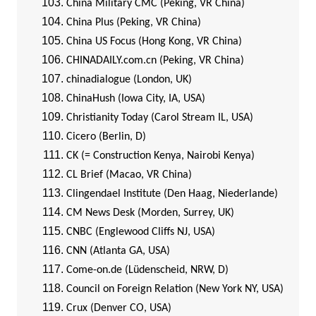
China Military CMC (Peking, VR China)
China Plus (Peking, VR China)
China US Focus (Hong Kong, VR China)
CHINADAILY.com.cn (Peking, VR China)
chinadialogue (London, UK)
ChinaHush (Iowa City, IA, USA)
Christianity Today (Carol Stream IL, USA)
Cicero (Berlin, D)
CK (= Construction Kenya, Nairobi Kenya)
CL Brief (Macao, VR China)
Clingendael Institute (Den Haag, Niederlande)
CM News Desk (Morden, Surrey, UK)
CNBC (Englewood Cliffs NJ, USA)
CNN (Atlanta GA, USA)
Come-on.de (Lüdenscheid, NRW, D)
Council on Foreign Relation (New York NY, USA)
Crux (Denver CO, USA)