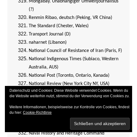
Mongabay. Unabhängiger Umweltjournalisus
(?)
Renmin Ribao, deutsch (Peking, VR China)
The Standard (Chester, Wales)
Transport Journal (D)
naharnet (Libanon)
National Council of Resistance of Iran (Paris, F)
National Indigenous Times (Subiaco, Western
Australia, AUS)
National Post (Toronto, Ontario, Kanada)
National Review (New York City NY, USA)
Datenschutz und Cookies: Diese Website verwendet Cookies. Wenn du
National Review (New York NY, USA)
die Website weiterhin nutzt, stimmst du der Verwendung von Cookies zu.
Nationaler Widerstandsrat Iran | NCRI
Weitere Informationen, beispielsweise zur Kontrolle von Cookies, findest
Nachrichten (D)
du hier:
Cookie-Richtlinie
Naumburger Tageblatt (Sachsen-Anhalt, D)
Naval Analyses (Griechenland)
Naval History and Heritage Command